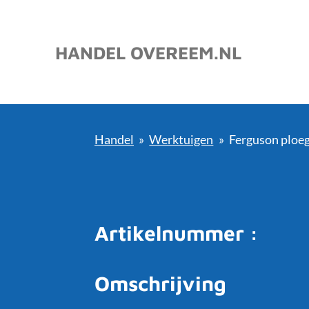
Ga
direct
HANDEL OVEREEM.NL
naar
de
hoofdinhoud
Handel
»
Werktuigen
»
Ferguson ploeg
Artikelnummer :
Omschrijving