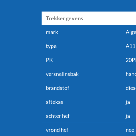
Trekker gevens
mark
Alge
type
A11
PK
20P
versnelinsbak
han
brandstof
dies
aftekas
ja
achter hef
ja
vrond hef
nee