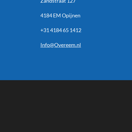
Zandstraat 127
4184 EM Opijnen
+31 4184 65 1412
Info@Overeem.nl
R
a
t