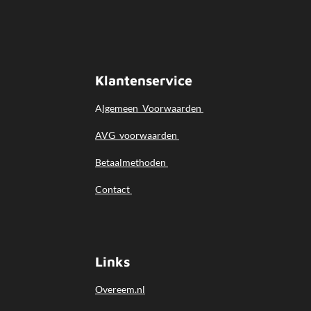
i
n
g
:
Klantenservice
4
.
A
lgemeen
Voorwaarden
5
s
AVG voorwaarden
t
Betaalmethoden
e
r
Contact
r
e
n
Links
Overeem.nl