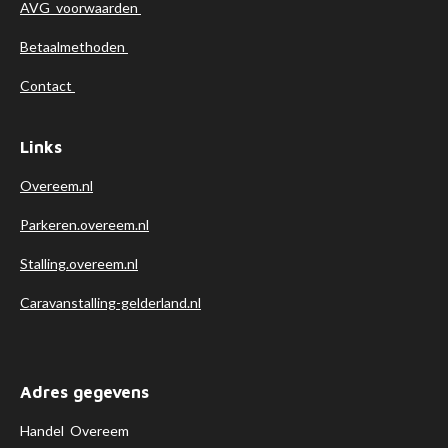
n
n
n
n
AVG voorwaarden
5
s
Betaalmethoden
t
e
Contact
r
r
Links
e
n
Overeem.nl
Parkeren.overeem.nl
Stalling.overeem.nl
Caravanstalling-gelderland.nl
Adres gegevens
Handel Overeem