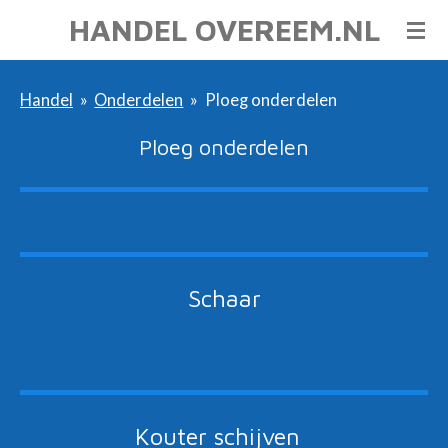
HANDEL OVEREEM.NL
Ga
direct
naar
Handel
»
Onderdelen
»
Ploeg onderdelen
de
Ploeg onderdelen
hoofdinhoud
Schaar
Kouter schijven