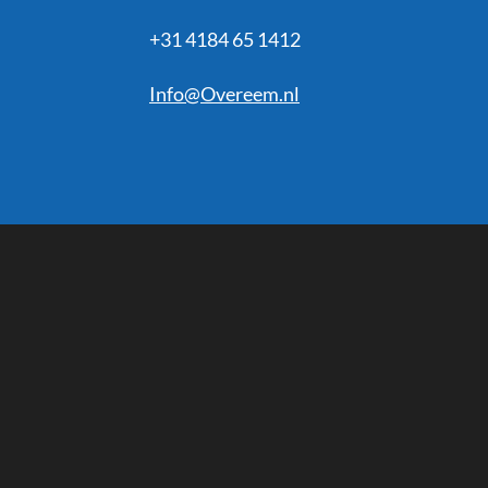
+31 4184 65 1412
Info@Overeem.nl
R
a
t
i
n