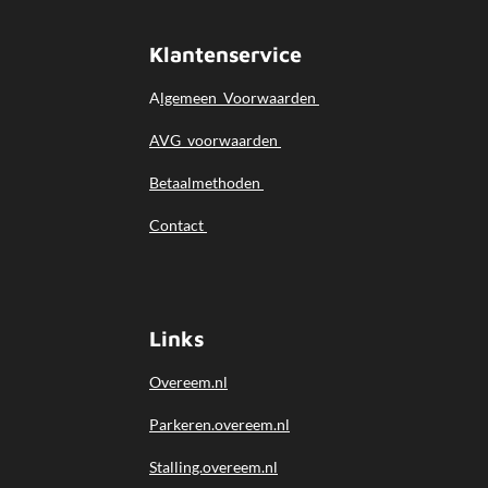
g
:
Klantenservice
4
.
A
lgemeen
Voorwaarden
5
s
AVG voorwaarden
t
Betaalmethoden
e
r
Contact
r
e
n
Links
Overeem.nl
Parkeren.overeem.nl
Stalling.overeem.nl