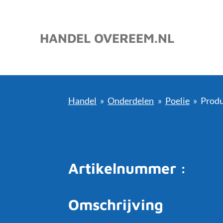
Ga
direct
HANDEL OVEREEM.NL
naar
de
hoofdinhoud
Handel
»
Onderdelen
»
Poelie
»
Produ
Artikelnummer :
Omschrijving