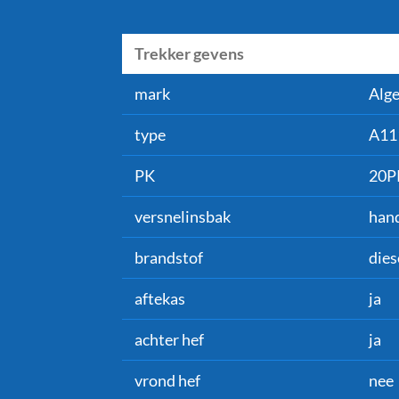
Trekker gevens
mark
Alge
type
A11
PK
20P
versnelinsbak
han
brandstof
dies
aftekas
ja
achter hef
ja
vrond hef
nee